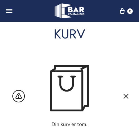
0
KURV
Din kurv er tom.