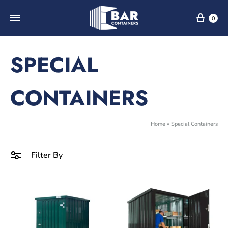
0
SPECIAL
CONTAINERS
Home
»
Special Containers
Filter By