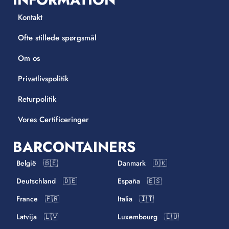
Kontakt
Ofte stillede spørgsmål
Om os
Privatlivspolitik
Returpolitik
Vores Certificeringer
BARCONTAINERS
België 🇧🇪
Danmark 🇩🇰
Deutschland 🇩🇪
España 🇪🇸
France 🇫🇷
Italia 🇮🇹
Latvija 🇱🇻
Luxembourg 🇱🇺