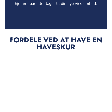
hjemmebar eller lager til din nye virksomhed.
FORDELE VED AT HAVE EN
HAVESKUR
VI ER HER FOR AT
HJÆLPE
Vores eksperter er her for at svare og
hjælpe dig med at finde den perfekte
container!