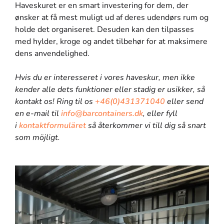
Haveskuret er en smart investering for dem, der
ønsker at få mest muligt ud af deres udendørs rum og
holde det organiseret. Desuden kan den tilpasses
med hylder, kroge og andet tilbehør for at maksimere
dens anvendelighed.
Hvis du er interesseret i vores haveskur, men ikke
kender alle dets funktioner eller stadig er usikker, så
kontakt os! Ring til os
+46(0)431371040
eller send
en e-mail til
info@barcontainers.dk
, eller fyll
i
kontaktformuläret
så återkommer vi till dig så snart
som möjligt.