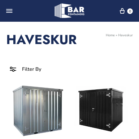
0
HAVESKUR
Home
»
Haveskur
Filter By