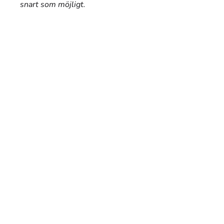
snart som möjligt.
FÅ ET TILBUD I DAG!
At anmode om et tilbud er simpelthen at
bede om en pris, og det er en god måde
at sammenligne priser fra forskellige
containere for at finde det bedste tilbud.
TILFØJ CONTAINERS