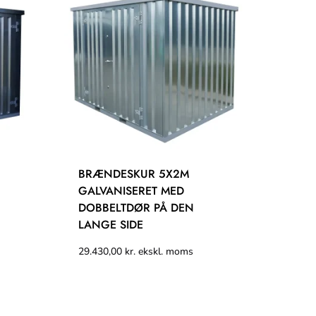
BRÆNDESKUR 5X2M
BRÆN
GALVANISERET MED
GALV
DOBBELTDØR PÅ DEN
DOBB
LANGE SIDE
KORT
29.430,00
kr.
ekskl. moms
29.43