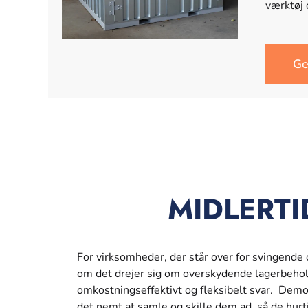
værktøj 
Ge
MIDLERT
For virksomheder, der står over for svingende
om det drejer sig om overskydende lagerbehold
omkostningseffektivt og fleksibelt svar. Dem
det nemt at samle og skille dem ad, så de hurt