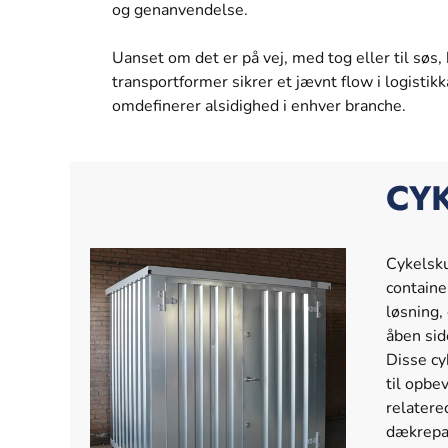
og genanvendelse.
Uanset om det er på vej, med tog eller til søs,
transportformer sikrer et jævnt flow i logisti
omdefinerer alsidighed i enhver branche.
CY
Cykelsku
containe
løsning,
åben sid
Disse cy
til opbev
relatere
dækrepa