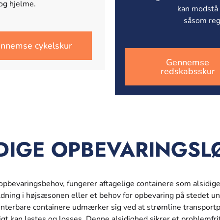
og hjelme.
kan modstå v
såsom reg
nnemse cykelskur
Gennemse
redskabsskur
IDIGE OPBEVARINGSL
 opbevaringsbehov, fungerer aftagelige containere som alsidig
ning i højsæsonen eller et behov for opbevaring på stedet und
onterbare containere udmærker sig ved at strømline transpor
igt kan lastes og losses. Denne alsidighed sikrer et problemfr