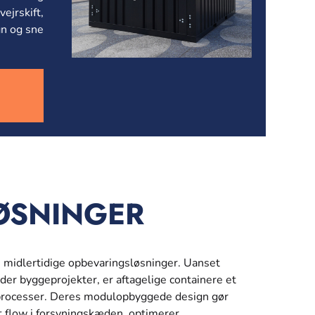
ejrskift,
n og sne
ØSNINGER
e midlertidige opbevaringsløsninger. Uanset
er byggeprojekter, er aftagelige containere et
tprocesser. Deres modulopbyggede design gør
it flow i forsyningskæden, optimerer