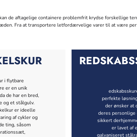
 kan de aftagelige containere problemfrit krydse forskellige te
kkæden. Fra at transportere letfordærvelige varer til at være 
KELSKUR
REDSKABS
r i flytbare
re er en unik
edskabsskure
 da de har en bred,
perfekte løsning
e og et stålgulv.
der ønsker at
kelkur er ideelle
deres personlige
aring af cykler og
sikkert derhjemm
de ting, såsom
er lavet af 
rationssæt,
galvaniseret stå