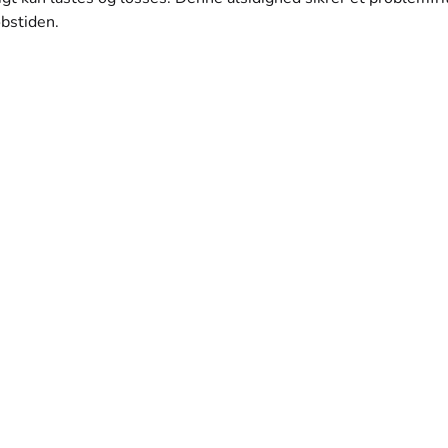
bstiden.
GGEPLADSER OG EVE