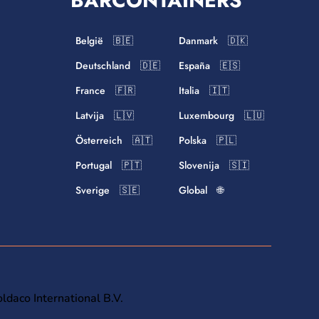
BARCONTAINERS
België 🇧🇪
Danmark 🇩🇰
Deutschland 🇩🇪
España 🇪🇸
France 🇫🇷
Italia 🇮🇹
Latvija 🇱🇻
Luxembourg 🇱🇺
Österreich 🇦🇹
Polska 🇵🇱
Portugal 🇵🇹
Slovenija 🇸🇮
Sverige 🇸🇪
Global 🌐
oldaco International B.V.