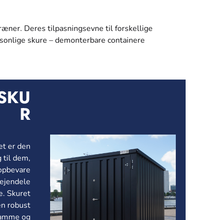
rræner. Deres tilpasningsevne til forskellige
personlige skure – demonterbare containere
SKU
R
t er den
 til dem,
 opbevare
 ejendele
e. Skuret
en robust
lramme og