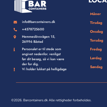
LOCA
Måner
info@barcontainers.dk
Tirsdag
+4578725600
Onsdag
Hemmeslövsvägen 15,
Torsdag
26996 Båstad
Personalet er til stede som
Fredag
angivet nedenfor. venligst
Lørdag
før dit besøg, så vi kan være
der for dig.
Søndag
Vi holder lukket på helligdage
©2026. Barcontainers.dk Alle rettigheder forbeholdes.