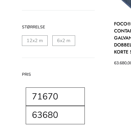
FOCO®
STØRRELSE
CONTA
GALVAN
12x2 m
6x2 m
DOBBEL
KORTE 
63.680,
PRIS