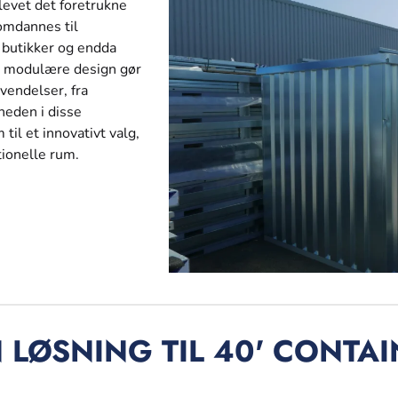
levet det foretrukne
 omdannes til
 butikker og endda
g modulære design gør
nvendelser, fra
heden i disse
il et innovativt valg,
tionelle rum.
 LØSNING TIL 40' CONTA