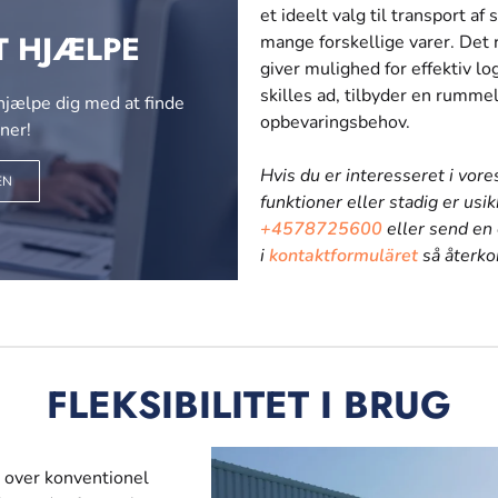
et ideelt valg til transport 
T HJÆLPE
mange forskellige varer. Det 
giver mulighed for effektiv lo
skilles ad, tilbyder en rummel
 hjælpe dig med at finde
opbevaringsbehov.
ner!
Hvis du er interesseret i vore
EN
funktioner eller stadig er usik
+4578725600
eller send en 
i
kontaktformuläret
så återkom
FLEKSIBILITET I BRUG
 over konventionel