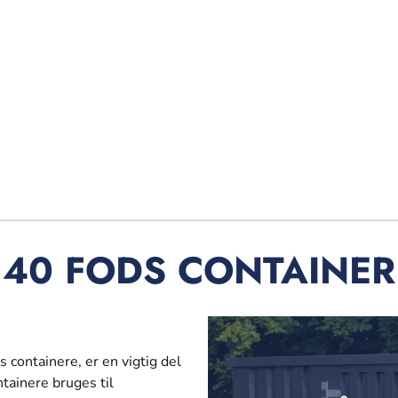
40 FODS CONTAINER
containere, er en vigtig del
ntainere bruges til