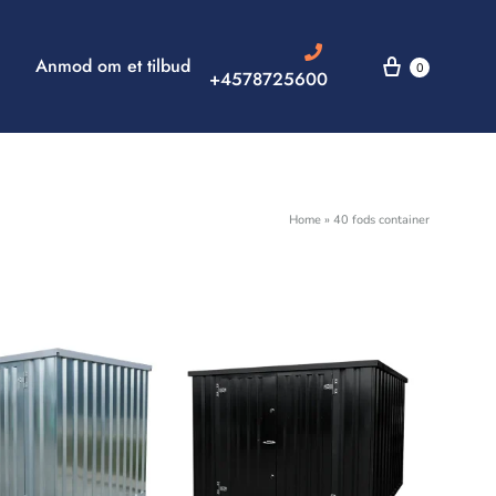
Anmod om et tilbud
0
+4578725600
Home
»
40 fods container