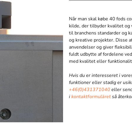
Når man skal købe 40 fods cont
kilde, der tilbyder kvalitet o
til branchens standarder og k
og kreative projekter. Disse af
anvendelser og giver fleksibil
fuldt udbytte af fordelene v
med kvalitet eller funktionalit
Hvis du er interesseret i vore
funktioner eller stadig er usik
+46(0)431371040
eller send
i
kontaktformuläret
så återkom