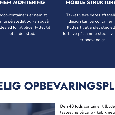
NEM MONTERING
MOBILE STRUKTUR
ngot-containers er nem at
Takket være deres aftagel
mle på stedet og kan også
design kan barcontainer
lles ad for at blive flyttet til
flyttes til et andet sted el
et andet sted.
forblive på samme sted, hvi
er nødvendigt.
ELIG OPBEVARINGSP
Den 40 fods container tilby
lasteevne på ca. 67 kubikmet