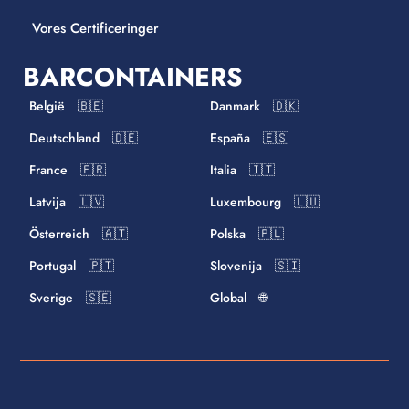
Vores Certificeringer
BARCONTAINERS
België 🇧🇪
Danmark 🇩🇰
Deutschland 🇩🇪
España 🇪🇸
France 🇫🇷
Italia 🇮🇹
Latvija 🇱🇻
Luxembourg 🇱🇺
Österreich 🇦🇹
Polska 🇵🇱
Portugal 🇵🇹
Slovenija 🇸🇮
Sverige 🇸🇪
Global 🌐