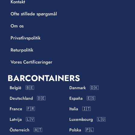
Kontakt
Ofte stillede spørgsmål
Om os
Privatlivspolitik
Returpolitik
Vores Certificeringer
BARCONTAINERS
België 🇧🇪
Danmark 🇩🇰
Deutschland 🇩🇪
España 🇪🇸
France 🇫🇷
Italia 🇮🇹
Latvija 🇱🇻
Luxembourg 🇱🇺
Österreich 🇦🇹
Polska 🇵🇱