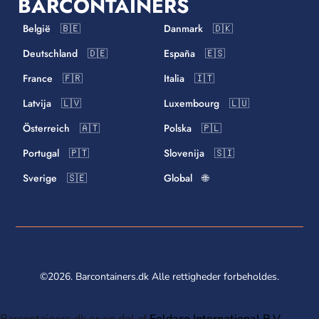
BARCONTAINERS
België 🇧🇪
Danmark 🇩🇰
Deutschland 🇩🇪
España 🇪🇸
France 🇫🇷
Italia 🇮🇹
Latvija 🇱🇻
Luxembourg 🇱🇺
Österreich 🇦🇹
Polska 🇵🇱
Portugal 🇵🇹
Slovenija 🇸🇮
Sverige 🇸🇪
Global 🌐
©2026. Barcontainers.dk Alle rettigheder forbeholdes.
Barcontainers.dk er en del af
Foldaco International B.V.