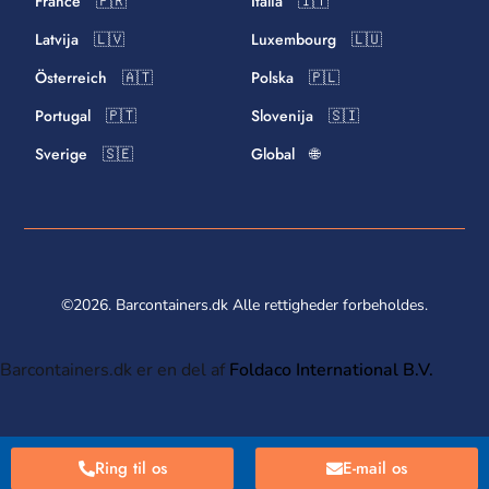
France 🇫🇷
Italia 🇮🇹
Latvija 🇱🇻
Luxembourg 🇱🇺
Österreich 🇦🇹
Polska 🇵🇱
Portugal 🇵🇹
Slovenija 🇸🇮
Sverige 🇸🇪
Global 🌐
©2026. Barcontainers.dk Alle rettigheder forbeholdes.
Barcontainers.dk er en del af
Foldaco International B.V.
Ring til os
E-mail os