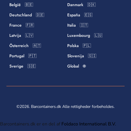
België 🇧🇪
Danmark 🇩🇰
Deutschland 🇩🇪
España 🇪🇸
France 🇫🇷
Italia 🇮🇹
Latvija 🇱🇻
Luxembourg 🇱🇺
Österreich 🇦🇹
Polska 🇵🇱
Portugal 🇵🇹
Slovenija 🇸🇮
Sverige 🇸🇪
Global 🌐
©2026. Barcontainers.dk Alle rettigheder forbeholdes.
Barcontainers.dk er en del af
Foldaco International B.V.