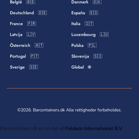
België 🇧🇪
Danmark 🇩🇰
Deutschland 🇩🇪
España 🇪🇸
France 🇫🇷
Italia 🇮🇹
Latvija 🇱🇻
Luxembourg 🇱🇺
Österreich 🇦🇹
Polska 🇵🇱
Portugal 🇵🇹
Slovenija 🇸🇮
Sverige 🇸🇪
Global 🌐
©2026. Barcontainers.dk Alle rettigheder forbeholdes.
Barcontainers.dk er en del af
Foldaco International B.V.