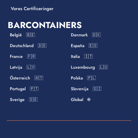
Vores Certificeringer
BARCONTAINERS
België 🇧🇪
Danmark 🇩🇰
Deutschland 🇩🇪
España 🇪🇸
France 🇫🇷
Italia 🇮🇹
Latvija 🇱🇻
Luxembourg 🇱🇺
Österreich 🇦🇹
Polska 🇵🇱
Portugal 🇵🇹
Slovenija 🇸🇮
Sverige 🇸🇪
Global 🌐