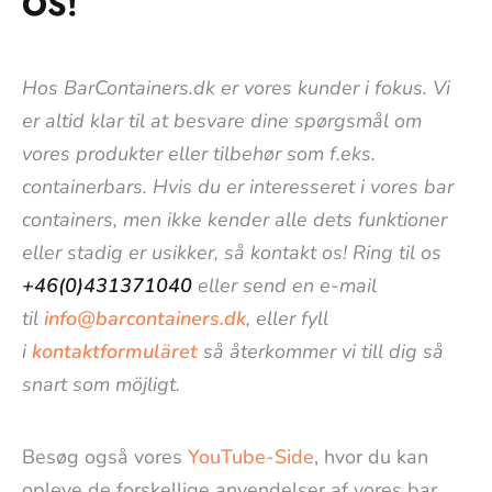
OS!
Hos BarContainers.dk er vores kunder i fokus. Vi
er altid klar til at besvare dine spørgsmål om
vores produkter eller tilbehør som f.eks.
containerbars. Hvis du er interesseret i vores bar
containers, men ikke kender alle dets funktioner
eller stadig er usikker, så kontakt os! Ring til os
+46(0)431371040
eller send en e-mail
til
info@barcontainers.dk
, eller fyll
i
kontaktformuläret
så återkommer vi till dig så
snart som möjligt.
Besøg også vores
YouTube-Side
, hvor du kan
opleve de forskellige anvendelser af vores bar