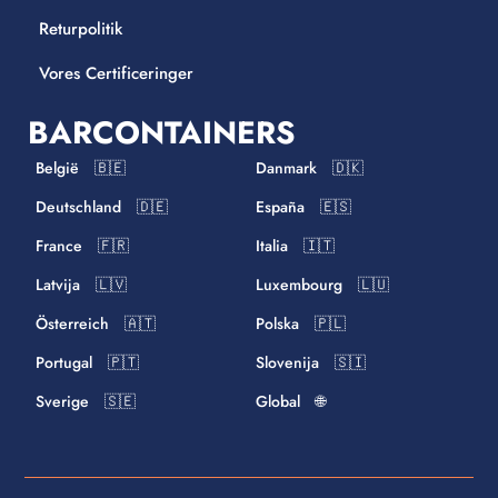
Returpolitik
Vores Certificeringer
BARCONTAINERS
België 🇧🇪
Danmark 🇩🇰
Deutschland 🇩🇪
España 🇪🇸
France 🇫🇷
Italia 🇮🇹
Latvija 🇱🇻
Luxembourg 🇱🇺
Österreich 🇦🇹
Polska 🇵🇱
Portugal 🇵🇹
Slovenija 🇸🇮
Sverige 🇸🇪
Global 🌐