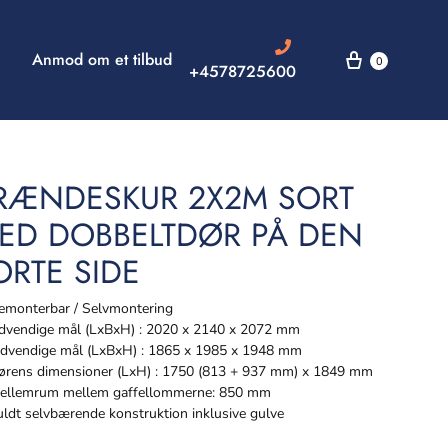
Anmod om et tilbud
0
+4578725600
RÆNDESKUR 2X2M SORT
ED DOBBELTDØR PÅ DEN
ORTE SIDE
monterbar / Selvmontering
vendige mål (LxBxH) : 2020 x 2140 x 2072 mm
dvendige mål (LxBxH) : 1865 x 1985 x 1948 mm
rens dimensioner (LxH) : 1750 (813 + 937 mm) x 1849 mm
llemrum mellem gaffellommerne: 850 mm
ldt selvbærende konstruktion inklusive gulve