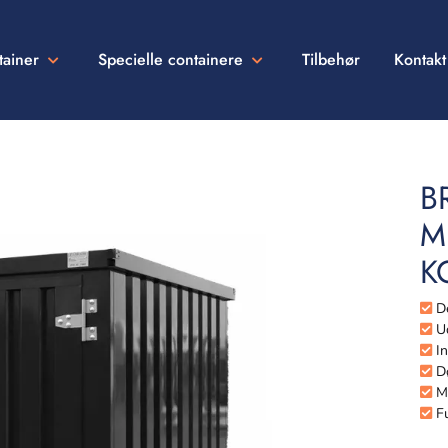
tainer
Specielle containere
Tilbehør
Kontakt
B
M
K
De
Ud
In
Dø
Me
Fu