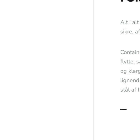
Alt i al
sikre, a
Contain
flytte,
og klarg
lignend
stål af 