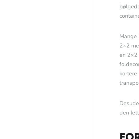
bølgede
contain
Mange b
2×2 met
en 2×2 
foldeco
kortere
transpo
Desuden
den let
FOR