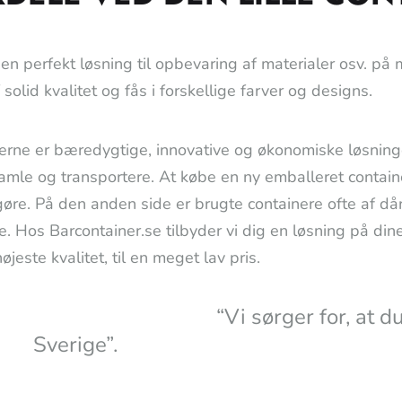
t en perfekt løsning til opbevaring af materialer osv. på 
f solid kvalitet og fås i forskellige farver og designs.
erne er bæredygtige, innovative og økonomiske løsninger
 samle og transportere. At købe en ny emballeret contain
øre. På den anden side er brugte containere ofte af dårli
e. Hos Barcontainer.se tilbyder vi dig en løsning på dine
højeste kvalitet, til en meget lav pris.
“Vi sørger for, at du får de
Sverige”.