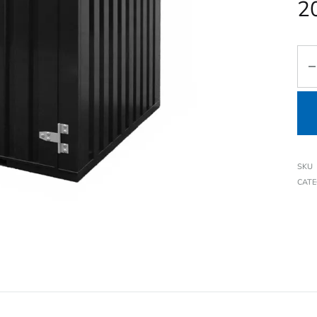
2
SKU
CAT