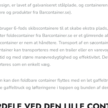
sign, er lavet af galvaniseret stålplade, og contain
ere og produkter fra Barcontainer.se).
ruger 6-fods skibscontainere til at skabe ekstra plads,
er foldecontainer fra Barcontainer.se er et glimrende alt
container er nem at håndtere. Transport af en søcontai
ntainer kan transporteres med en trailer eller en varevo
 tid og med større manøvredygtighed og effektivitet. Det
rteres som en enkelt væg.
 kan den foldbare container flyttes med en let gaffelt
te gaffeltruck og løfteringene i toppen og bunden af den
DELE VED DEN LILLE CON