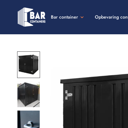
Bar container
Opbevaring con
Bar
Containers
Danmark