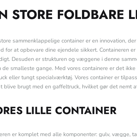
N STORE FOLDBARE L
tore sammenklappelige container er en innovation, der
 for at opbevare dine ejendele sikkert. Containeren er le
igt. Desuden er strukturen og væggene i denne sammen
de smalleste gange. Med vores containere er det ikke
uck eller tungt specialværktøj. Vores container er tilpas
 at blive brugt med en gaffeltruck, hvilket gør det nemt 
ORES LILLE CONTAINER
eren er komplet med alle komponenter: gulv, vægge, ta