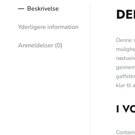
Beskrivelse
DE
Yderligere information
Denne s
Anmeldelser (0)
mulighed
nødvend
gennem 
gaffeltr
klar til
I V
Contain