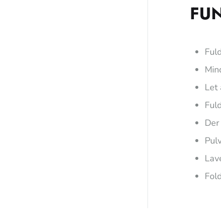
FU
Fuld
Min
Let
Ful
Der
Pulv
Lave
Fol