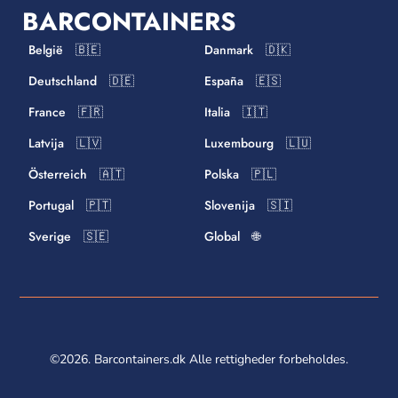
BARCONTAINERS
België 🇧🇪
Danmark 🇩🇰
Deutschland 🇩🇪
España 🇪🇸
France 🇫🇷
Italia 🇮🇹
Latvija 🇱🇻
Luxembourg 🇱🇺
Österreich 🇦🇹
Polska 🇵🇱
Portugal 🇵🇹
Slovenija 🇸🇮
Sverige 🇸🇪
Global 🌐
©2026. Barcontainers.dk Alle rettigheder forbeholdes.