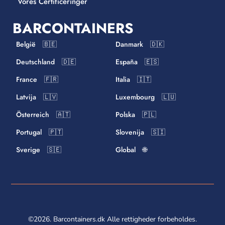
Vores Certificeringer
BARCONTAINERS
België 🇧🇪
Danmark 🇩🇰
Deutschland 🇩🇪
España 🇪🇸
France 🇫🇷
Italia 🇮🇹
Latvija 🇱🇻
Luxembourg 🇱🇺
Österreich 🇦🇹
Polska 🇵🇱
Portugal 🇵🇹
Slovenija 🇸🇮
Sverige 🇸🇪
Global 🌐
©2026. Barcontainers.dk Alle rettigheder forbeholdes.