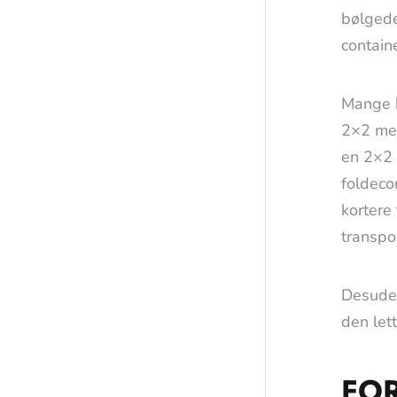
bølgede
contain
Mange b
2×2 met
en 2×2 
foldeco
kortere
transpo
Desuden
den let
FOR