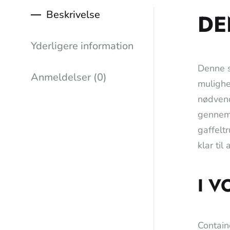
Beskrivelse
DE
Yderligere information
Denne s
Anmeldelser (0)
mulighed
nødvend
gennem 
gaffeltr
klar til
I V
Contain