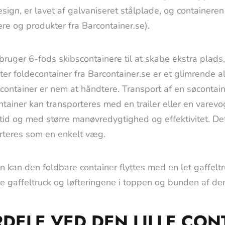
sign, er lavet af galvaniseret stålplade, og contain
ere og produkter fra Barcontainer.se).
ruger 6-fods skibscontainere til at skabe ekstra plads,
er foldecontainer fra Barcontainer.se er et glimrende alt
container er nem at håndtere. Transport af en søcontai
ntainer kan transporteres med en trailer eller en varevo
 tid og med større manøvredygtighed og effektivitet. Det
rteres som en enkelt væg.
 kan den foldbare container flyttes med en let gaffelt
te gaffeltruck og løfteringene i toppen og bunden af den
DELE VED DEN LILLE CON