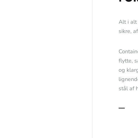
Alt i al
sikre, a
Contain
flytte,
og klarg
lignend
stål af 