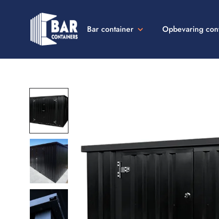
Bar container
Opbevaring con
Bar
Containers
Danmark