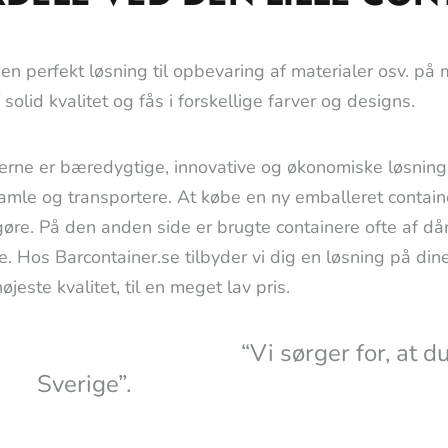
t en perfekt løsning til opbevaring af materialer osv. på 
f solid kvalitet og fås i forskellige farver og designs.
erne er bæredygtige, innovative og økonomiske løsninger
 samle og transportere. At købe en ny emballeret contain
øre. På den anden side er brugte containere ofte af dårli
e. Hos Barcontainer.se tilbyder vi dig en løsning på dine
højeste kvalitet, til en meget lav pris.
“Vi sørger for, at du får de
Sverige”.