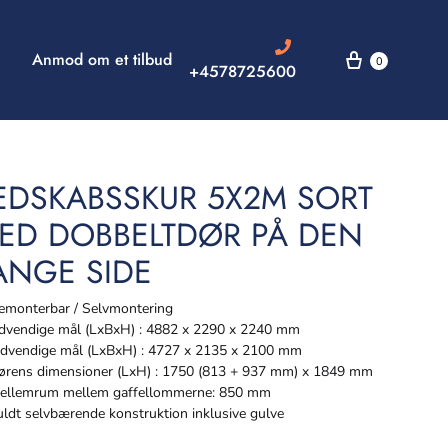
Anmod om et tilbud
0
+4578725600
EDSKABSSKUR 5X2M SORT
ED DOBBELTDØR PÅ DEN
ANGE SIDE
monterbar / Selvmontering
vendige mål (LxBxH) : 4882 x 2290 x 2240 mm
dvendige mål (LxBxH) : 4727 x 2135 x 2100 mm
rens dimensioner (LxH) : 1750 (813 + 937 mm) x 1849 mm
llemrum mellem gaffellommerne: 850 mm
ldt selvbærende konstruktion inklusive gulve