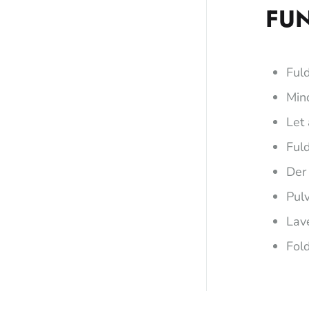
FU
Fuld
Min
Let
Ful
Der
Pulv
Lave
Fol