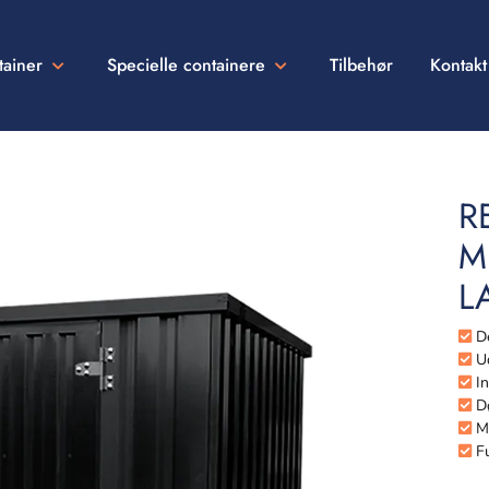
tainer
Specielle containere
Tilbehør
Kontakt
R
M
L
De
Ud
In
Dø
Me
Fu