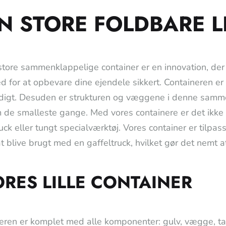
N STORE FOLDBARE L
tore sammenklappelige container er en innovation, der
 for at opbevare dine ejendele sikkert. Containeren er le
igt. Desuden er strukturen og væggene i denne sammen
de smalleste gange. Med vores containere er det ikke
uck eller tungt specialværktøj. Vores container er tilpas
 at blive brugt med en gaffeltruck, hvilket gør det nemt 
ORES LILLE CONTAINER
eren er komplet med alle komponenter: gulv, vægge, ta