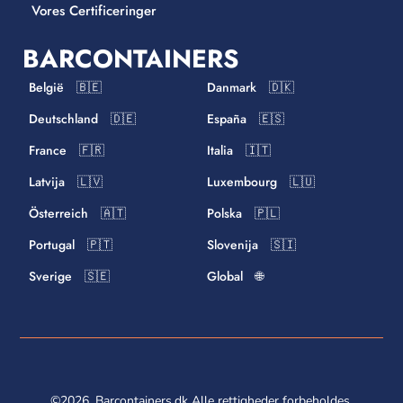
Vores Certificeringer
BARCONTAINERS
België 🇧🇪
Danmark 🇩🇰
Deutschland 🇩🇪
España 🇪🇸
France 🇫🇷
Italia 🇮🇹
Latvija 🇱🇻
Luxembourg 🇱🇺
Österreich 🇦🇹
Polska 🇵🇱
Portugal 🇵🇹
Slovenija 🇸🇮
Sverige 🇸🇪
Global 🌐
©2026. Barcontainers.dk Alle rettigheder forbeholdes.