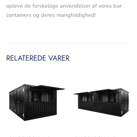
opleve de forskellige anvendelser af vores bar
containers og deres mangfoldighed!
RELATEREDE VARER