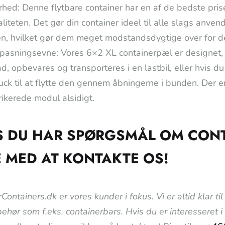
hed: Denne flytbare container har en af de bedste pri
liteten. Det gør din container ideel til alle slags anven
en, hvilket gør dem meget modstandsdygtige over for d
lpasningsevne: Vores 6×2 XL containerpæl er designet, 
ad, opbevares og transporteres i en lastbil, eller hvis d
ruck til at flytte den gennem åbningerne i bunden. Der er
ikerede modul alsidigt.
S DU HAR SPØRGSMÅL OM CON
E MED AT KONTAKTE OS!
Containers.dk er vores kunder i fokus. Vi er altid klar 
lbehør som f.eks. containerbars. Hvis du er interesseret 