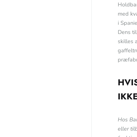
Holdbar
med kva
i Spani
Dens ti
skilles 
gaffelt
præfabr
HVI
IKK
Hos Bar
eller ti