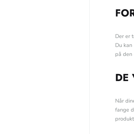
FOR
Der er 
Du kan 
på den 
DE 
Når din
fange d
produkt