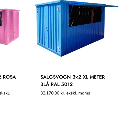
R ROSA
SALGSVOGN 3×2 XL METER
BLÅ RAL 5012
kskl.
32.170,00
kr.
ekskl. moms