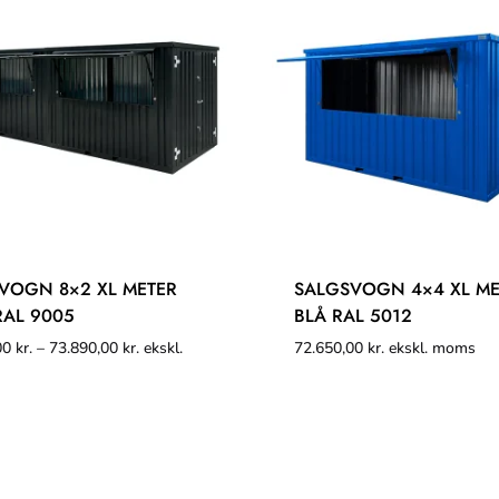
VOGN 8×2 XL METER
SALGSVOGN 4×4 XL ME
RAL 9005
BLÅ RAL 5012
00
kr.
–
73.890,00
kr.
ekskl.
72.650,00
kr.
ekskl. moms