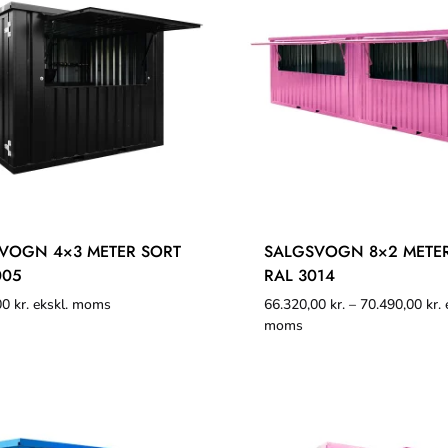
VOGN 4×3 METER SORT
SALGSVOGN 8×2 METE
005
RAL 3014
00
kr.
ekskl. moms
66.320,00
kr.
–
70.490,00
kr.
e
moms