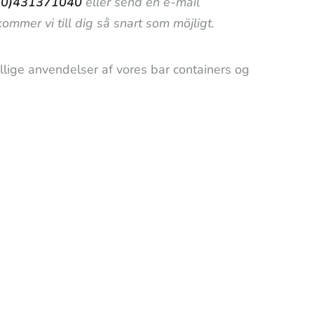
(0)431371040
eller send en e-mail
ommer vi till dig så snart som möjligt.
llige anvendelser af vores bar containers og