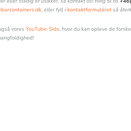
er eller stadig er usikker, så kontakt os! Ring til os
+46
@barcontainers.dk
, eller fyll i
kontaktformuläret
så återk
også vores
YouTube-Side
, hvor du kan opleve de forske
angfoldighed!