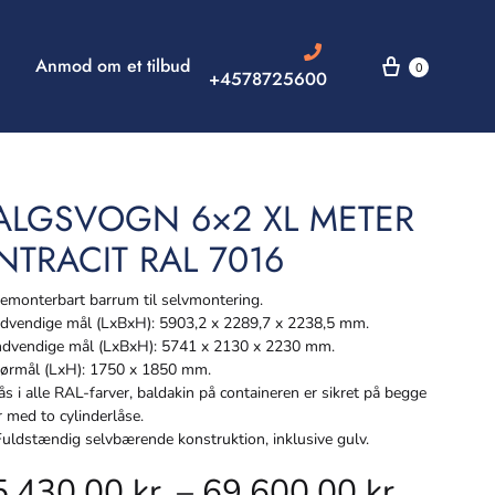
Anmod om et tilbud
0
+4578725600
ALGSVOGN 6×2 XL METER
NTRACIT RAL 7016
monterbart barrum til selvmontering.
vendige mål (LxBxH): 5903,2 x 2289,7 x 2238,5 mm.
dvendige mål (LxBxH): 5741 x 2130 x 2230 mm.
rmål (LxH): 1750 x 1850 mm.
s i alle RAL-farver, baldakin på containeren er sikret på begge
r med to cylinderlåse.
ldstændig selvbærende konstruktion, inklusive gulv.
5.430,00
kr.
–
69.600,00
kr.