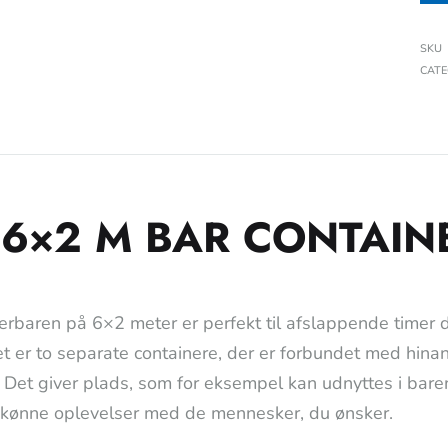
SKU
CAT
 6×2 M BAR CONTAIN
erbaren på 6×2 meter er perfekt til afslappende timer
et er to separate containere, der er forbundet med hina
! Det giver plads, som for eksempel kan udnyttes i baren
kønne oplevelser med de mennesker, du ønsker.