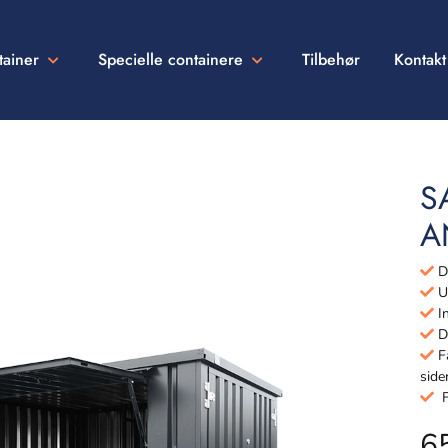
tainer
Specielle containere
Tilbehør
Kontakt
S
A
De
Ud
In
Dø
Få
side
Fu
6