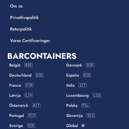
Om os
Privatlivspolitik
Returpolitik
Vores Certificeringer
BARCONTAINERS
België 🇧🇪
Danmark 🇩🇰
Deutschland 🇩🇪
España 🇪🇸
France 🇫🇷
Italia 🇮🇹
Latvija 🇱🇻
Luxembourg 🇱🇺
Österreich 🇦🇹
Polska 🇵🇱
Portugal 🇵🇹
Slovenija 🇸🇮
Sverige 🇸🇪
Global 🌐