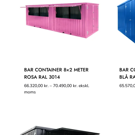
BAR CONTAINER 8×2 METER
BAR C
ROSA RAL 3014
BLÅ R
66.320,00
kr.
–
70.490,00
kr.
ekskl.
65.570,
moms