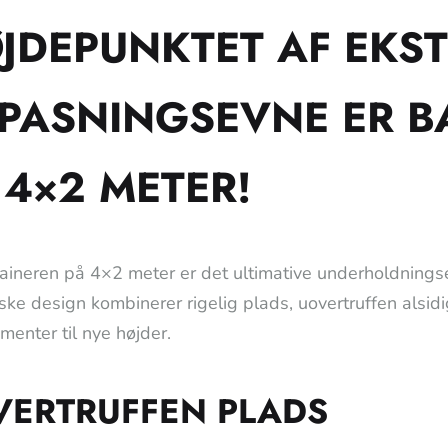
JDEPUNKTET AF EKS
LPASNINGSEVNE ER 
 4×2 METER!
aineren på 4×2 meter er det ultimative underholdnings
iske design kombinerer rigelig plads, uovertruffen alsidi
menter til nye højder.
VERTRUFFEN PLADS