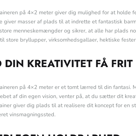
aineren på 4×2 meter giver dig mulighed for at holde fe
se giver masser af plads til at indrette et fantastisk b
tore menneskemængder og sikrer, at alle har plads nok t
 til store bryllupper, virksomhedsgallaer, hektiske feste
 DIN KREATIVITET FÅ FRIT
aineren på 4×2 meter er et tomt lærred til din fantasi. 
ebet af din egen vision, venter på, at du sætter dit k
iner giver dig plads til at realisere dit koncept for en st
keret vinsmagningssted.