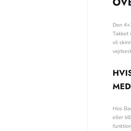
OV
Den 4×2
Takket 
vil ski
vejrbest
HVI
MED
Hos Bar
eller ti
funktion