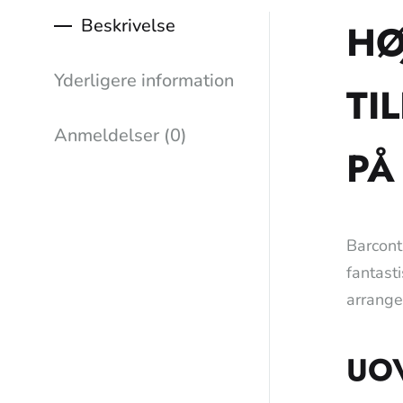
Beskrivelse
HØ
Yderligere information
TI
Anmeldelser (0)
PÅ
Barcont
fantast
arrange
UO