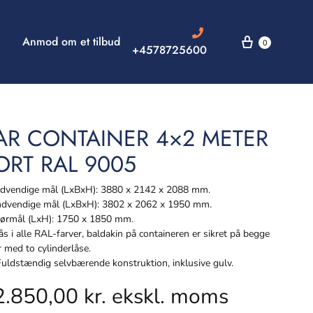
Anmod om et tilbud
0
+4578725600
AR CONTAINER 4×2 METER
ORT RAL 9005
vendige mål (LxBxH): 3880 x 2142 x 2088 mm.
dvendige mål (LxBxH): 3802 x 2062 x 1950 mm.
rmål (LxH): 1750 x 1850 mm.
s i alle RAL-farver, baldakin på containeren er sikret på begge
r med to cylinderlåse.
ldstændig selvbærende konstruktion, inklusive gulv.
2.850,00
kr.
ekskl. moms