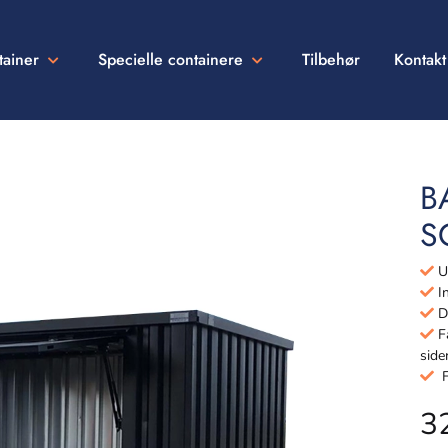
tainer
Specielle containere
Tilbehør
Kontakt
B
S
Ud
In
Dø
Få
side
Fu
3