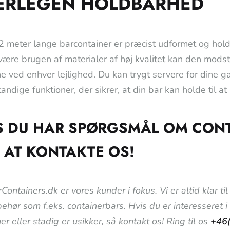
ERLEGEN HOLDBARHED
 meter lange barcontainer er præcist udformet og holdb
være brugen af materialer af høj kvalitet kan den modstå
nne ved enhver lejlighed. Du kan trygt servere for dine g
andige funktioner, der sikrer, at din bar kan holde til a
S DU HAR SPØRGSMÅL OM CONT
 AT KONTAKTE OS!
Containers.dk er vores kunder i fokus. Vi er altid klar 
lbehør som f.eks. containerbars. Hvis du er interesseret 
er eller stadig er usikker, så kontakt os! Ring til os
+46