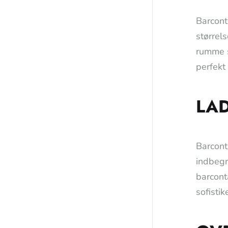
Barcont
størrel
rumme s
perfekt
LAD
Barcont
indbegr
barconta
sofisti