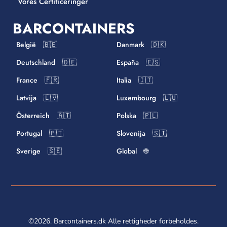
Vores Certificeringer
BARCONTAINERS
België 🇧🇪
Danmark 🇩🇰
Deutschland 🇩🇪
España 🇪🇸
France 🇫🇷
Italia 🇮🇹
Latvija 🇱🇻
Luxembourg 🇱🇺
Österreich 🇦🇹
Polska 🇵🇱
Portugal 🇵🇹
Slovenija 🇸🇮
Sverige 🇸🇪
Global 🌐
©2026. Barcontainers.dk Alle rettigheder forbeholdes.