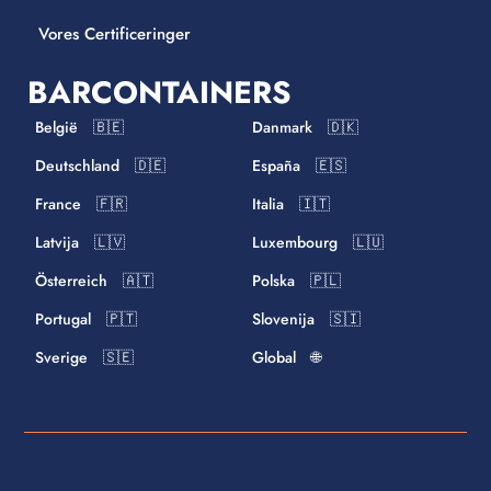
Vores Certificeringer
BARCONTAINERS
België 🇧🇪
Danmark 🇩🇰
Deutschland 🇩🇪
España 🇪🇸
France 🇫🇷
Italia 🇮🇹
Latvija 🇱🇻
Luxembourg 🇱🇺
Österreich 🇦🇹
Polska 🇵🇱
Portugal 🇵🇹
Slovenija 🇸🇮
Sverige 🇸🇪
Global 🌐