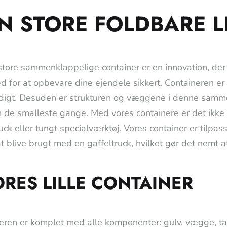
N STORE FOLDBARE L
tore sammenklappelige container er en innovation, der
 for at opbevare dine ejendele sikkert. Containeren er le
igt. Desuden er strukturen og væggene i denne sammen
de smalleste gange. Med vores containere er det ikke
uck eller tungt specialværktøj. Vores container er tilpas
 at blive brugt med en gaffeltruck, hvilket gør det nemt 
ORES LILLE CONTAINER
eren er komplet med alle komponenter: gulv, vægge, ta