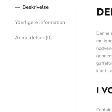
Beskrivelse
DE
Yderligere information
Denne s
Anmeldelser (0)
mulighed
nødvend
gennem 
gaffeltr
klar til
I V
Contain