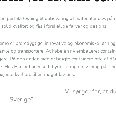
t en perfekt løsning til opbevaring af materialer osv. på 
f solid kvalitet og fås i forskellige farver og designs.
erne er bæredygtige, innovative og økonomiske løsninger
 samle og transportere. At købe en ny emballeret contain
øre. På den anden side er brugte containere ofte af dårli
e. Hos Barcontainer.se tilbyder vi dig en løsning på dine
højeste kvalitet, til en meget lav pris.
“Vi sørger for, at du får de
Sverige”.