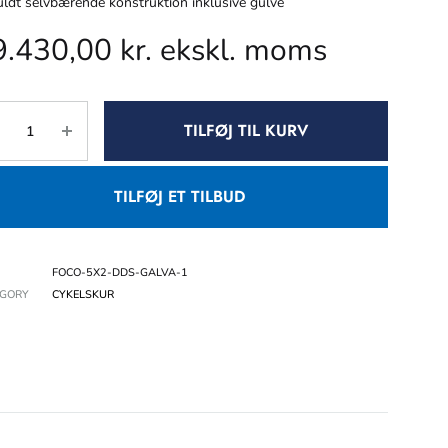
ldt selvbærende konstruktion inklusive gulve
9.430,00
kr.
ekskl. moms
TILFØJ TIL KURV
TILFØJ ET TILBUD
FOCO-5X2-DDS-GALVA-1
EGORY
CYKELSKUR