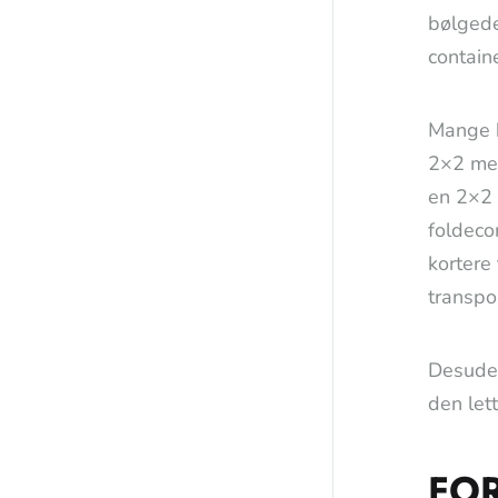
bølgede
contain
Mange b
2×2 met
en 2×2 
foldeco
kortere
transpo
Desuden
den let
FOR