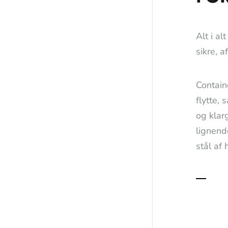
Alt i al
sikre, a
Contain
flytte,
og klarg
lignend
stål af 