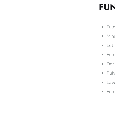
FU
Fuld
Min
Let
Ful
Der
Pulv
Lave
Fol