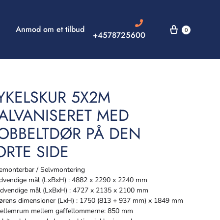
Anmod om et tilbud
0
+4578725600
YKELSKUR 5X2M
ALVANISERET MED
OBBELTDØR PÅ DEN
ORTE SIDE
monterbar / Selvmontering
vendige mål (LxBxH) : 4882 x 2290 x 2240 mm
dvendige mål (LxBxH) : 4727 x 2135 x 2100 mm
rens dimensioner (LxH) : 1750 (813 + 937 mm) x 1849 mm
llemrum mellem gaffellommerne: 850 mm