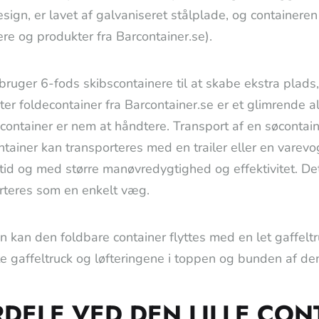
sign, er lavet af galvaniseret stålplade, og contain
ere og produkter fra Barcontainer.se).
ruger 6-fods skibscontainere til at skabe ekstra plads,
er foldecontainer fra Barcontainer.se er et glimrende alt
container er nem at håndtere. Transport af en søcontai
ntainer kan transporteres med en trailer eller en varevo
 tid og med større manøvredygtighed og effektivitet. Det
rteres som en enkelt væg.
 kan den foldbare container flyttes med en let gaffelt
te gaffeltruck og løfteringene i toppen og bunden af den
DELE VED DEN LILLE CON