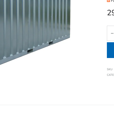
Fu
2
SKU
CAT