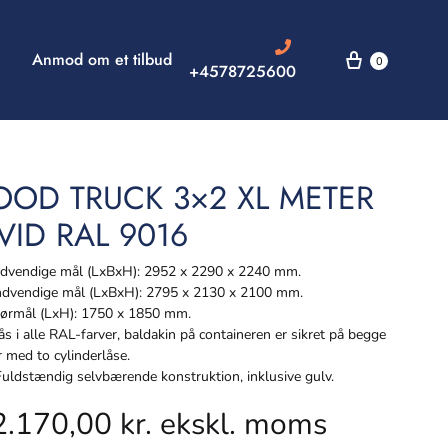
Anmod om et tilbud
0
+4578725600
OOD TRUCK 3×2 XL METER
VID RAL 9016
vendige mål (LxBxH): 2952 x 2290 x 2240 mm.
dvendige mål (LxBxH): 2795 x 2130 x 2100 mm.
rmål (LxH): 1750 x 1850 mm.
s i alle RAL-farver, baldakin på containeren er sikret på begge
r med to cylinderlåse.
ldstændig selvbærende konstruktion, inklusive gulv.
2.170,00
kr.
ekskl. moms