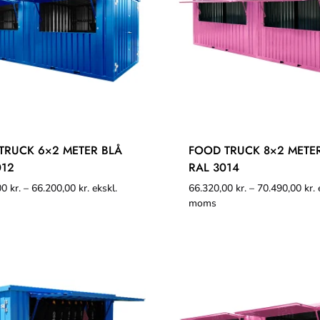
TRUCK 6×2 METER BLÅ
FOOD TRUCK 8×2 METE
012
RAL 3014
00
kr.
–
66.200,00
kr.
ekskl.
66.320,00
kr.
–
70.490,00
kr.
e
moms