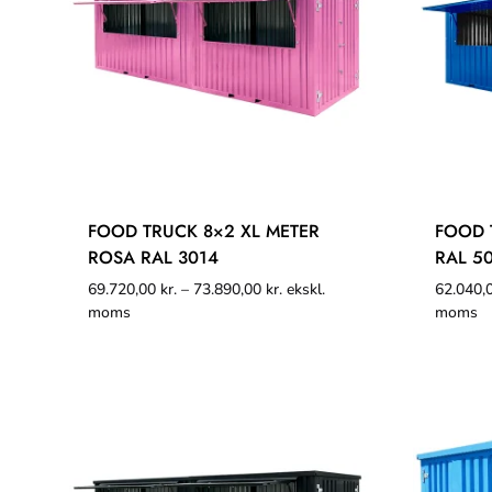
FOOD TRUCK 8×2 XL METER
FOOD 
ROSA RAL 3014
RAL 5
69.720,00
kr.
–
73.890,00
kr.
ekskl.
62.040,
moms
moms