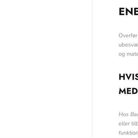
EN
Overfør
ubesvær
og mater
HVI
MED
Hos Bar
eller ti
funktion