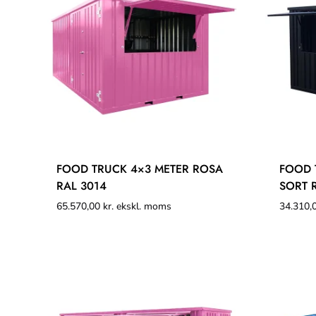
FOOD TRUCK 4×3 METER ROSA
FOOD 
RAL 3014
SORT 
65.570,00
kr.
ekskl. moms
34.310,