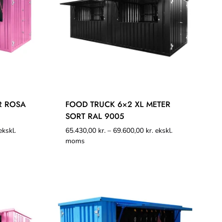
R ROSA
FOOD TRUCK 6×2 XL METER
SORT RAL 9005
kskl.
65.430,00
kr.
–
69.600,00
kr.
ekskl.
moms