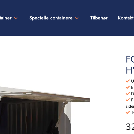
tainer
Specielle containere
Tilbehør
Kontakt
F
H
Ud
In
Dø
Få
side
Fu
3