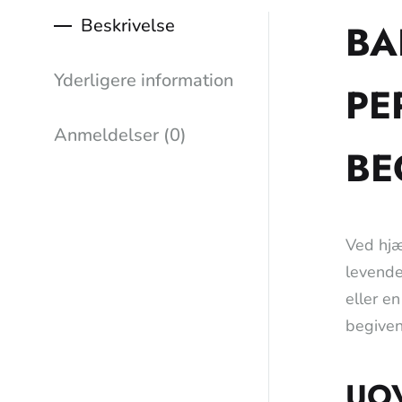
Beskrivelse
BA
Yderligere information
PE
Anmeldelser (0)
BE
Ved hjæ
levende
eller e
begiven
UO