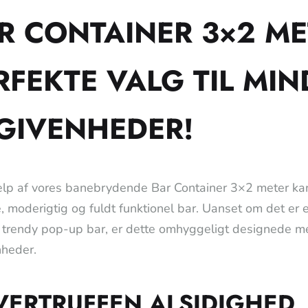
R CONTAINER 3×2 ME
RFEKTE VALG TIL MI
GIVENHEDER!
lp af vores banebrydende Bar Container 3×2 meter kan 
, moderigtig og fuldt funktionel bar. Uanset om det er en
n trendy pop-up bar, er dette omhyggeligt designede me
heder.
VERTRUFFEN ALSIDIGHED