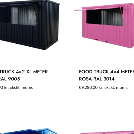
TRUCK 4×2 XL METER
FOOD TRUCK 4×4 METE
RAL 9005
ROSA RAL 3014
00
kr.
ekskl. moms
69.290,00
kr.
ekskl. moms