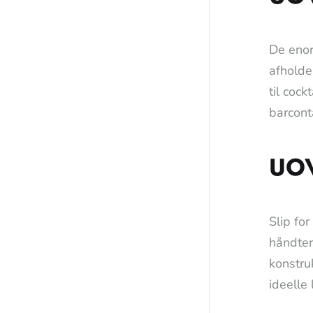
De enor
afholde
til coc
barcont
UO
Slip fo
håndter
konstru
ideelle 