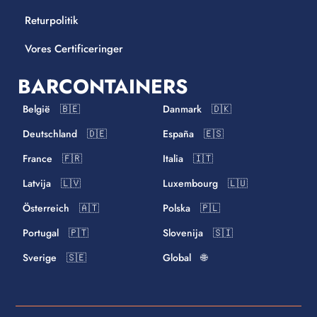
Returpolitik
Vores Certificeringer
BARCONTAINERS
België 🇧🇪
Danmark 🇩🇰
Deutschland 🇩🇪
España 🇪🇸
France 🇫🇷
Italia 🇮🇹
Latvija 🇱🇻
Luxembourg 🇱🇺
Österreich 🇦🇹
Polska 🇵🇱
Portugal 🇵🇹
Slovenija 🇸🇮
Sverige 🇸🇪
Global 🌐