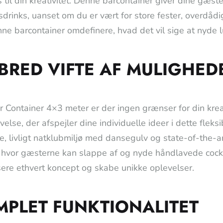
s til din kreativitet. Denne barcontainer giver dine gæst
sdrinks, uanset om du er vært for store fester, overdådi
ne barcontainer omdefinere, hvad det vil sige at nyde 
BRED VIFTE AF MULIGHED
 Container 4×3 meter er der ingen grænser for din kreativ
else, der afspejler dine individuelle ideer i dette fleks
, livligt natklubmiljø med dansegulv og state-of-the-
 hvor gæsterne kan slappe af og nyde håndlavede cockt
isere ethvert koncept og skabe unikke oplevelser.
PLET FUNKTIONALITET