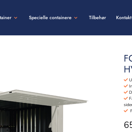
tainer
Specielle containere
Tilbehør
Kontakt
F
H
Ud
In
Dø
Få
side
Fu
6