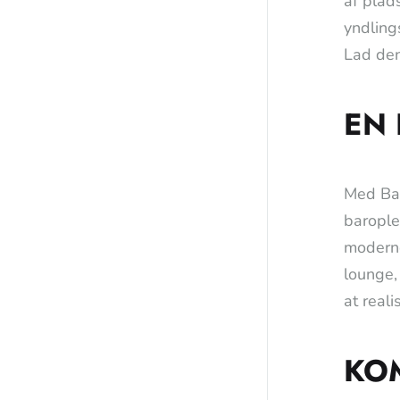
af plad
yndling
Lad den
EN 
Med Bar
baroplev
moderne
lounge,
at real
KOM