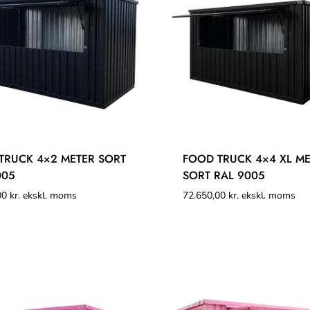
TRUCK 4×2 METER SORT
FOOD TRUCK 4×4 XL M
005
SORT RAL 9005
00
kr.
ekskl. moms
72.650,00
kr.
ekskl. moms