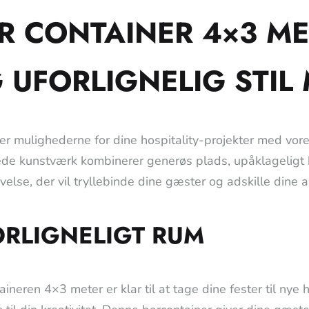
R CONTAINER 4×3 ME
 UFORLIGNELIG STIL
r mulighederne for dine hospitality-projekter med vor
ede kunstværk kombinerer generøs plads, upåklageligt h
velse, der vil tryllebinde dine gæster og adskille dine 
ORLIGNELIGT RUM
aineren 4×3 meter er klar til at tage dine fester til ny