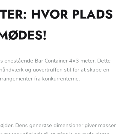
TER: HVOR PLADS
 MØDES!
es enestående Bar Container 4×3 meter. Dette
åndværk og uovertruffen stil for at skabe en
arrangementer fra konkurrenterne.
e højder. Dens generøse dimensioner giver masser