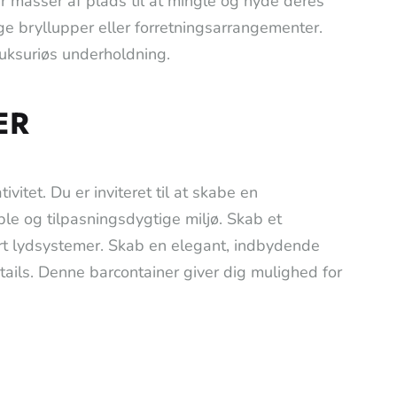
er masser af plads til at mingle og nyde deres
ge bryllupper eller forretningsarrangementer.
luksuriøs underholdning.
ER
itet. Du er inviteret til at skabe en
ible og tilpasningsdygtige miljø. Skab et
art lydsystemer. Skab en elegant, indbydende
ails. Denne barcontainer giver dig mulighed for