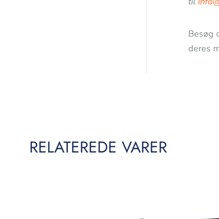
til
info
Besøg 
deres m
RELATEREDE VARER