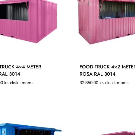
TRUCK 4×4 METER
FOOD TRUCK 4×2 METE
RAL 3014
ROSA RAL 3014
00
kr.
ekskl. moms
32.850,00
kr.
ekskl. moms