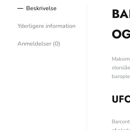
Beskrivelse
BA
Yderligere information
OG
Anmeldelser (0)
Maksime
storslå
barople
UF
Barcont