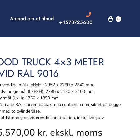
Anmod om et tilbud
0
+4578725600
OOD TRUCK 4×3 METER
VID RAL 9016
vendige mål (LxBxH): 2952 x 2290 x 2240 mm.
dvendige mål (LxBxH): 2795 x 2130 x 2100 mm.
rmål (LxH): 1750 x 1850 mm.
s i alle RAL-farver, baldakin på containeren er sikret på begge
r med to cylinderlåse.
ldstændig selvbærende konstruktion, inklusive gulv.
5.570,00
kr.
ekskl. moms