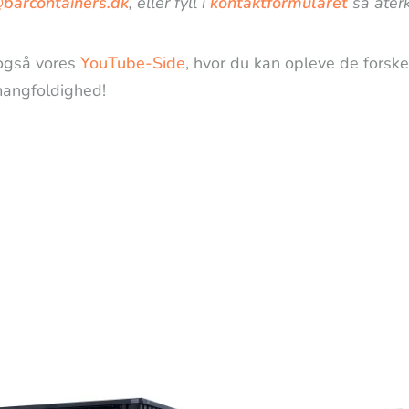
@barcontainers.dk
, eller fyll i
kontaktformuläret
så återk
også vores
YouTube-Side
, hvor du kan opleve de forske
angfoldighed!