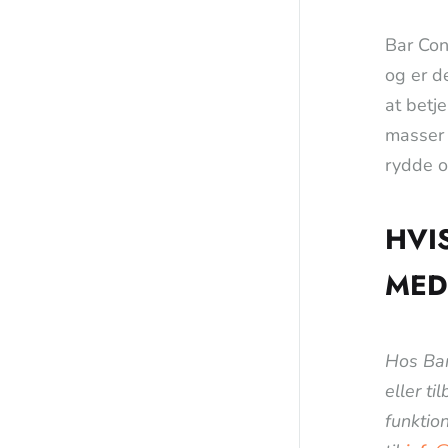
Bar Con
og er d
at betj
masser 
rydde o
HVI
MED
Hos Bar
eller ti
funktion