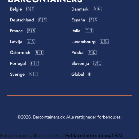
België 🇧🇪
Danmark 🇩🇰
Deutschland 🇩🇪
España 🇪🇸
France 🇫🇷
Italia 🇮🇹
Latvija 🇱🇻
Luxembourg 🇱🇺
Österreich 🇦🇹
Polska 🇵🇱
Portugal 🇵🇹
Slovenija 🇸🇮
Sverige 🇸🇪
Global 🌐
©2026. Barcontainers.dk Alle rettigheder forbeholdes.
Barcontainers.dk er en del af
Foldaco International B.V.