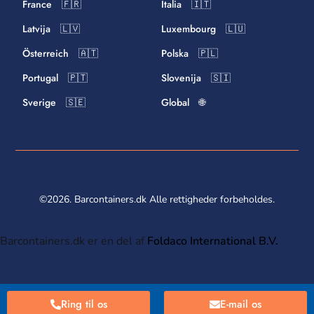
France 🇫🇷
Italia 🇮🇹
Latvija 🇱🇻
Luxembourg 🇱🇺
Österreich 🇦🇹
Polska 🇵🇱
Portugal 🇵🇹
Slovenija 🇸🇮
Sverige 🇸🇪
Global 🌐
©2026. Barcontainers.dk Alle rettigheder forbeholdes.
Barcontainers.dk er en del af
Foldaco International B.V.
Ring til os
E-mail os