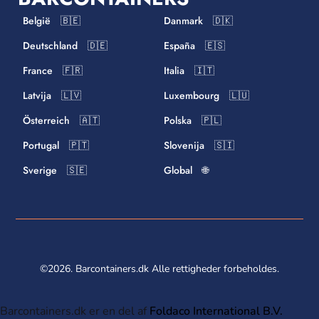
België 🇧🇪
Danmark 🇩🇰
Deutschland 🇩🇪
España 🇪🇸
France 🇫🇷
Italia 🇮🇹
Latvija 🇱🇻
Luxembourg 🇱🇺
Österreich 🇦🇹
Polska 🇵🇱
Portugal 🇵🇹
Slovenija 🇸🇮
Sverige 🇸🇪
Global 🌐
©2026. Barcontainers.dk Alle rettigheder forbeholdes.
Barcontainers.dk er en del af
Foldaco International B.V.