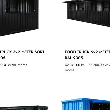
TRUCK 3×2 METER SORT
FOOD TRUCK 6×2 METE
005
RAL 9005
00
kr.
ekskl. moms
62.040,00
kr.
–
66.200,00
kr.
e
moms