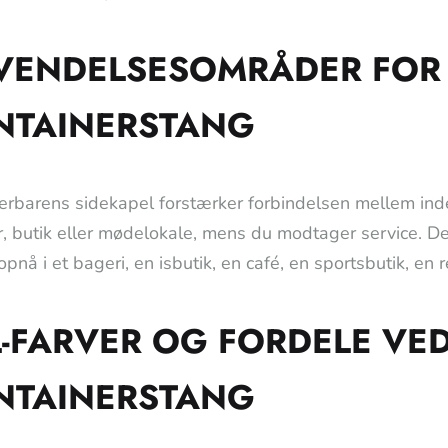
VENDELSESOMRÅDER FOR 
NTAINERSTANG
erbarens sidekapel forstærker forbindelsen mellem ind
, butik eller mødelokale, mens du modtager service. Det
pnå i et bageri, en isbutik, en café, en sportsbutik, en r
-FARVER OG FORDELE VED
NTAINERSTANG