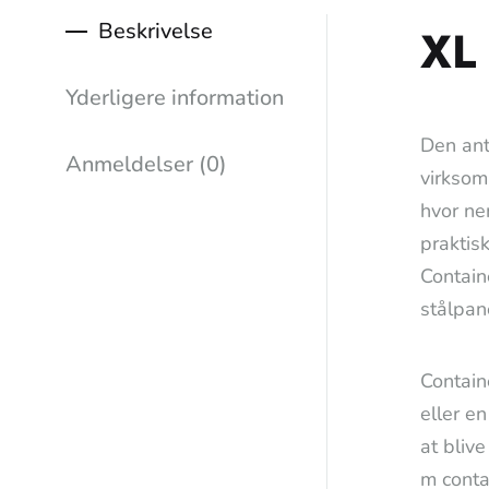
Beskrivelse
XL
Yderligere information
Den ant
Anmeldelser (0)
virksom
hvor ne
praktis
Contain
stålpan
Containe
eller en
at bliv
m conta