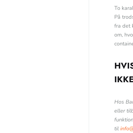
To karak
På trod
fra det
om, hvo
containe
HVI
IKK
Hos Bar
eller ti
funktion
til
info