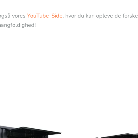
også vores
YouTube-Side
, hvor du kan opleve de forske
angfoldighed!