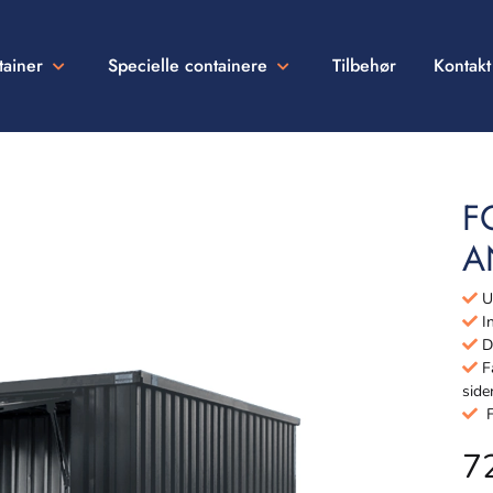
tainer
Specielle containere
Tilbehør
Kontakt
F
A
Ud
In
Dø
Få
side
Fu
7