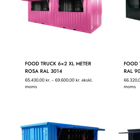
FOOD TRUCK 6×2 XL METER
FOOD 
ROSA RAL 3014
RAL 9
65.430,00
kr.
–
69.600,00
kr.
ekskl.
66.320,
moms
moms