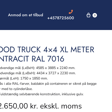
Anmod om et tilbud
0
+4578725600
OOD TRUCK 4×4 XL METER
NTRACIT RAL 7016
vendige mål (LxBxH): 4585 x 3885 x 2240 mm.
dvendige mål (LxBxH): 4434 x 3727 x 2230 mm.
rmål (LxH): 1750 x 1850 mm.
s i alle RAL-farver, baldakin på containeren er sikret på begge
r med to cylinderlåse.
ldstændig selvbærende konstruktion, inklusive gulv.
2.650,00
kr.
ekskl. moms