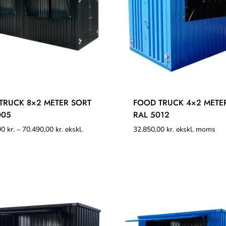
TRUCK 8×2 METER SORT
FOOD TRUCK 4×2 METE
005
RAL 5012
00
kr.
–
70.490,00
kr.
ekskl.
32.850,00
kr.
ekskl. moms