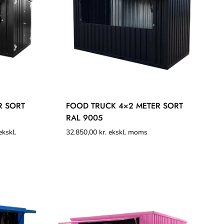
R SORT
FOOD TRUCK 4×2 METER SORT
RAL 9005
kskl.
32.850,00
kr.
ekskl. moms