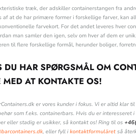
teristiske træk, der adskiller containerstangen fra andre
s af at de har primære former i forskellige farver, kan 
 konventionelle farvekort. For det andet leveres hver con
rdan man samler den igen, selv om hver af dem er unik.
ren til flere forskellige formål, herunder boliger, forre
S DU HAR SPØRGSMÅL OM CON
E MED AT KONTAKTE OS!
Containers.dk er vores kunder i fokus. Vi er altid klar 
lbehør som f.eks. containerbars. Hvis du er interesseret 
er eller stadig er usikker, så kontakt os! Ring til os
+46
@barcontainers.dk
, eller fyll i
kontaktformuläret
så återk