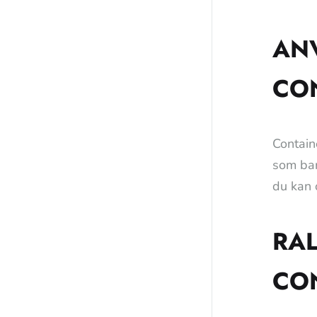
AN
CO
Contain
som bar
du kan o
RAL
CO