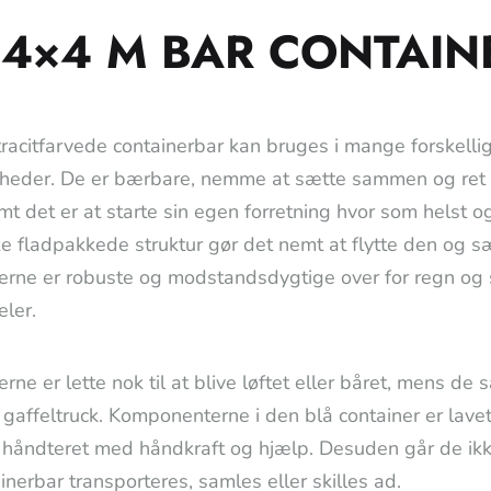
 4×4 M BAR CONTAIN
racitfarvede containerbar kan bruges i mange forskellige 
heder. De er bærbare, nemme at sætte sammen og ret øk
mt det er at starte sin egen forretning hvor som helst
ke fladpakkede struktur gør det nemt at flytte den og sæ
erne er robuste og modstandsdygtige over for regn og
eler.
rne er lette nok til at blive løftet eller båret, mens de
 gaffeltruck. Komponenterne i den blå container er lavet
e håndteret med håndkraft og hjælp. Desuden går de ikke
inerbar transporteres, samles eller skilles ad.