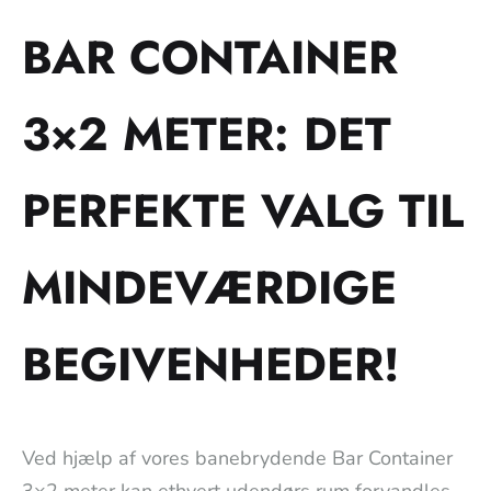
BAR CONTAINER
3×2 METER: DET
PERFEKTE VALG TIL
MINDEVÆRDIGE
BEGIVENHEDER!
Ved hjælp af vores banebrydende Bar Container
3×2 meter kan ethvert udendørs rum forvandles