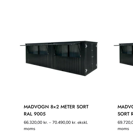
MADVOGN 8×2 METER SORT
MADVO
RAL 9005
SORT 
66.320,00
kr.
–
70.490,00
kr.
ekskl.
69.720,
moms
moms