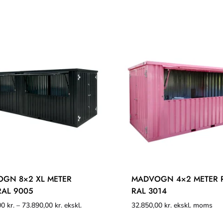
GN 8×2 XL METER
MADVOGN 4×2 METER 
RAL 9005
RAL 3014
00
kr.
–
73.890,00
kr.
ekskl.
32.850,00
kr.
ekskl. moms