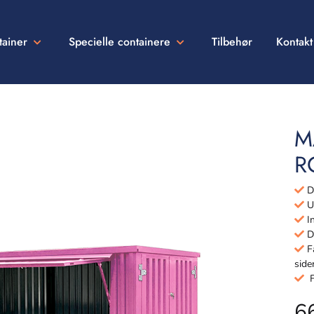
tainer
Specielle containere
Tilbehør
Kontakt
M
R
De
Ud
In
Dø
Få
side
Fu
6