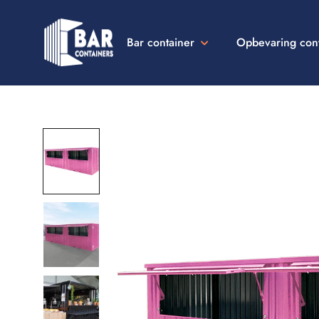
Bar container
Opbevaring con
Bar
Containers
Danmark