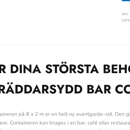
SKU
CAT
R DINA STÖRSTA BEH
RÄDDARSYDD BAR CO
aineren på 8 x 2 m er en helt ny avantgarde-stil. Den giv
re. Containeren kan bruges i en bar, café eller restaur