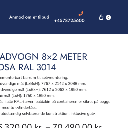
Anmod om et tilbud
0
+4578725600
ADVOGN 8×2 METER
OSA RAL 3014
monterbart barrum til selvmontering.
vendige mål (LxBxH): 7767 x 2142 x 2088 mm.
dvendige mål (LxBxH): 7612 x 2062 x 1950 mm.
rmål (LxH): 1750 x 1850 mm.
s i alle RAL-farver, baldakin på containeren er sikret på begge
r med to cylinderlåse.
ldstændig selvbærende konstruktion, inklusive gulv.
6.320,00
kr.
–
70.490,00
kr.