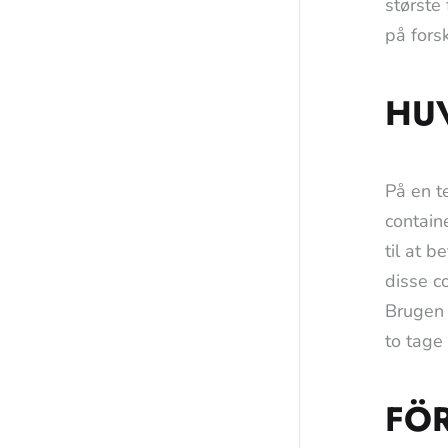
største
på fors
HU
På en t
contain
til at b
disse c
Brugen 
to tage
FÖ