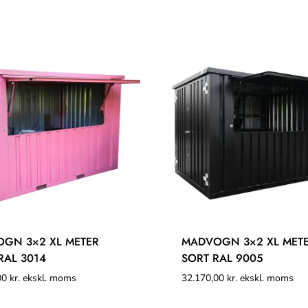
GN 3×2 XL METER
MADVOGN 3×2 XL MET
RAL 3014
SORT RAL 9005
00
kr.
ekskl. moms
32.170,00
kr.
ekskl. moms