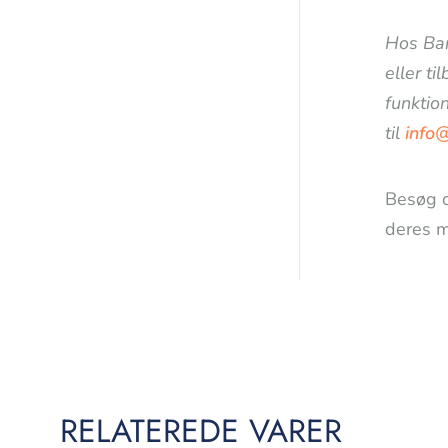
Hos Bar
eller ti
funktion
til
info
Besøg 
deres m
RELATEREDE VARER