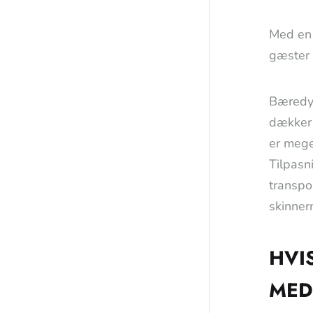
Med en 
gæster 
Bæredyg
dækker 
er mege
Tilpasn
transpo
skinnern
HVI
MED