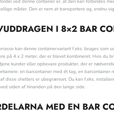
 fordel ved denne container er, at den kan forbindes me
kellige måder. Den er nem at transportere og, endnu vig
VUDDRAGEN I 8×2 BAR CO
errasse kan denne containervariant f.eks. bruges som ud
ere på 4 x 2 meter, der er blevet kombineret. Hvis du b
etjene kunder eller opbevare produkter, der er nødvendige
ontainere: en barcontainer med ét tag, en barcontainer 
af disse shelters er ubegrænset. Du kan f.eks. installer
 ved siden af hinanden på den lange side.
RDELARNA MED EN BAR C