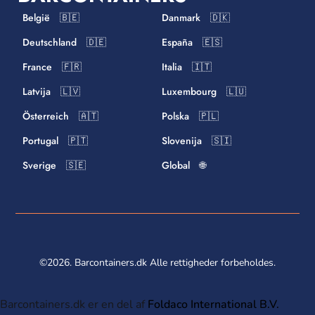
België 🇧🇪
Danmark 🇩🇰
Deutschland 🇩🇪
España 🇪🇸
France 🇫🇷
Italia 🇮🇹
Latvija 🇱🇻
Luxembourg 🇱🇺
Österreich 🇦🇹
Polska 🇵🇱
Portugal 🇵🇹
Slovenija 🇸🇮
Sverige 🇸🇪
Global 🌐
©2026. Barcontainers.dk Alle rettigheder forbeholdes.
Barcontainers.dk er en del af
Foldaco International B.V.