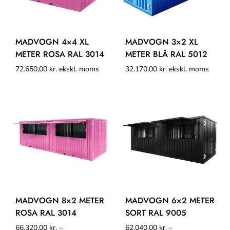
MADVOGN 4×4 XL
MADVOGN 3×2 XL
METER ROSA RAL 3014
METER BLÅ RAL 5012
72.650,00
kr.
ekskl. moms
32.170,00
kr.
ekskl. moms
MADVOGN 8×2 METER
MADVOGN 6×2 METER
ROSA RAL 3014
SORT RAL 9005
66.320,00
kr.
–
62.040,00
kr.
–