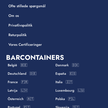
Ofte stillede spørgsmål
Om os
Privatlivspolitik
Returpolitik
Vores Certificeringer
BARCONTAINERS
België 🇧🇪
Danmark 🇩🇰
Deutschland 🇩🇪
España 🇪🇸
France 🇫🇷
Italia 🇮🇹
Latvija 🇱🇻
Luxembourg 🇱🇺
Österreich 🇦🇹
Polska 🇵🇱
Portugal 🇵🇹
Slovenija 🇸🇮