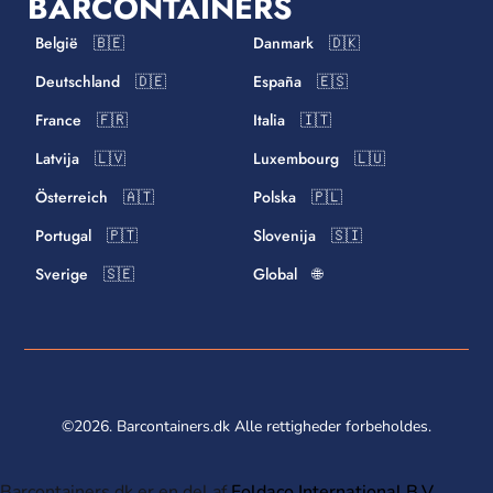
BARCONTAINERS
België 🇧🇪
Danmark 🇩🇰
Deutschland 🇩🇪
España 🇪🇸
France 🇫🇷
Italia 🇮🇹
Latvija 🇱🇻
Luxembourg 🇱🇺
Österreich 🇦🇹
Polska 🇵🇱
Portugal 🇵🇹
Slovenija 🇸🇮
Sverige 🇸🇪
Global 🌐
©2026. Barcontainers.dk Alle rettigheder forbeholdes.
Barcontainers.dk er en del af
Foldaco International B.V.