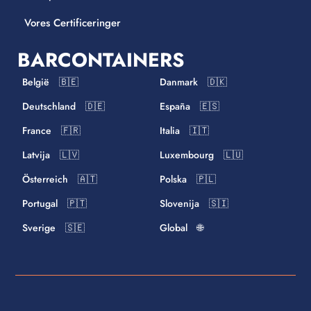
Vores Certificeringer
BARCONTAINERS
België 🇧🇪
Danmark 🇩🇰
Deutschland 🇩🇪
España 🇪🇸
France 🇫🇷
Italia 🇮🇹
Latvija 🇱🇻
Luxembourg 🇱🇺
Österreich 🇦🇹
Polska 🇵🇱
Portugal 🇵🇹
Slovenija 🇸🇮
Sverige 🇸🇪
Global 🌐