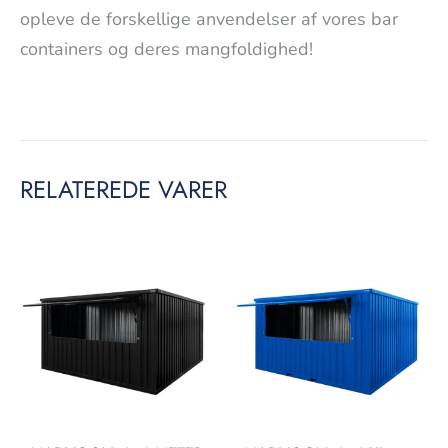
opleve de forskellige anvendelser af vores bar
containers og deres mangfoldighed!
RELATEREDE VARER