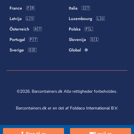
France 🇫🇷
Italia 🇮🇹
Latvija 🇱🇻
Luxembourg 🇱🇺
Österreich 🇦🇹
Polska 🇵🇱
Portugal 🇵🇹
Slovenija 🇸🇮
Sverige 🇸🇪
Global 🌐
©2026. Barcontainers.dk Alle rettigheder forbeholdes.
Barcontainers.dk er en del af
Foldaco International B.V.
Ring til os
E-mail os