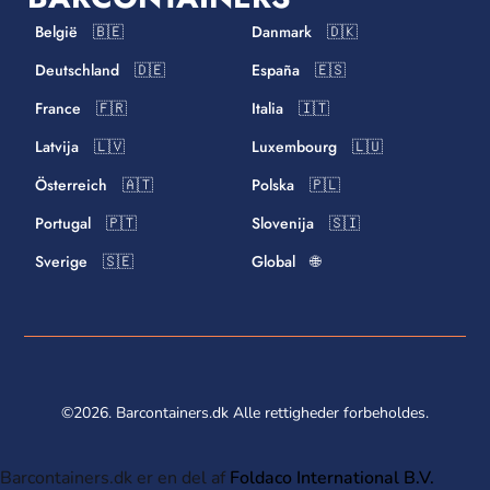
België 🇧🇪
Danmark 🇩🇰
Deutschland 🇩🇪
España 🇪🇸
France 🇫🇷
Italia 🇮🇹
Latvija 🇱🇻
Luxembourg 🇱🇺
Österreich 🇦🇹
Polska 🇵🇱
Portugal 🇵🇹
Slovenija 🇸🇮
Sverige 🇸🇪
Global 🌐
©2026. Barcontainers.dk Alle rettigheder forbeholdes.
Barcontainers.dk er en del af
Foldaco International B.V.