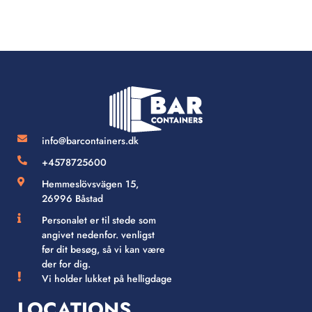
info@barcontainers.dk
+4578725600
Hemmeslövsvägen 15,
26996 Båstad
Personalet er til stede som
angivet nedenfor. venligst
før dit besøg, så vi kan være
der for dig.
Vi holder lukket på helligdage
LOCATIONS