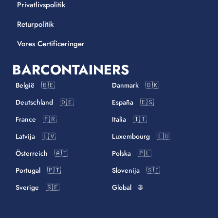
Privatlivspolitik
Returpolitik
Vores Certificeringer
BARCONTAINERS
België 🇧🇪
Danmark 🇩🇰
Deutschland 🇩🇪
España 🇪🇸
France 🇫🇷
Italia 🇮🇹
Latvija 🇱🇻
Luxembourg 🇱🇺
Österreich 🇦🇹
Polska 🇵🇱
Portugal 🇵🇹
Slovenija 🇸🇮
Sverige 🇸🇪
Global 🌐