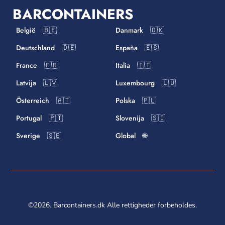
BARCONTAINERS
België 🇧🇪
Danmark 🇩🇰
Deutschland 🇩🇪
España 🇪🇸
France 🇫🇷
Italia 🇮🇹
Latvija 🇱🇻
Luxembourg 🇱🇺
Österreich 🇦🇹
Polska 🇵🇱
Portugal 🇵🇹
Slovenija 🇸🇮
Sverige 🇸🇪
Global 🌐
©2026. Barcontainers.dk Alle rettigheder forbeholdes.