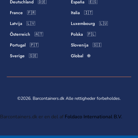
Deutschland 🇩🇪
España 🇪🇸
France 🇫🇷
Italia 🇮🇹
Latvija 🇱🇻
Luxembourg 🇱🇺
Österreich 🇦🇹
Polska 🇵🇱
Portugal 🇵🇹
Slovenija 🇸🇮
Sverige 🇸🇪
Global 🌐
©2026. Barcontainers.dk Alle rettigheder forbeholdes.
Barcontainers.dk er en del af
Foldaco International B.V.