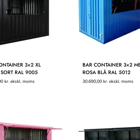
ONTAINER 3×2 XL
BAR CONTAINER 3×2 M
 SORT RAL 9005
ROSA BLÅ RAL 5012
00
kr.
ekskl. moms
30.690,00
kr.
ekskl. moms