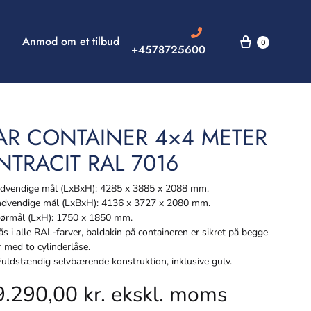
Anmod om et tilbud
0
+4578725600
AR CONTAINER 4×4 METER
NTRACIT RAL 7016
vendige mål (LxBxH): 4285 x 3885 x 2088 mm.
dvendige mål (LxBxH): 4136 x 3727 x 2080 mm.
rmål (LxH): 1750 x 1850 mm.
s i alle RAL-farver, baldakin på containeren er sikret på begge
r med to cylinderlåse.
ldstændig selvbærende konstruktion, inklusive gulv.
9.290,00
kr.
ekskl. moms