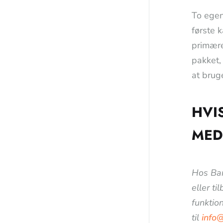
To egen
første 
primære 
pakket,
at brug
HVI
MED
Hos Bar
eller ti
funktion
til
info