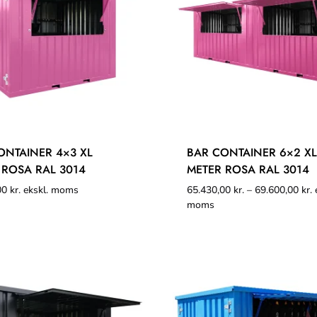
ONTAINER 4×3 XL
BAR CONTAINER 6×2 XL
 ROSA RAL 3014
METER ROSA RAL 3014
00
kr.
ekskl. moms
65.430,00
kr.
–
69.600,00
kr.
e
moms