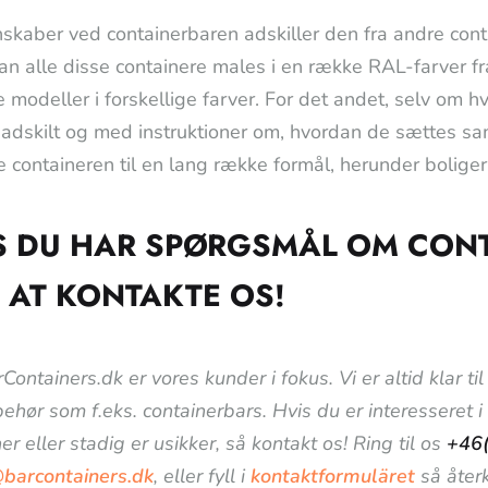
skaber ved containerbaren adskiller den fra andre conta
kan alle disse containere males i en række RAL-farver f
modeller i forskellige farver. For det andet, selv om hve
 adskilt og med instruktioner om, hvordan de sættes s
e containeren til en lang række formål, herunder bolige
S DU HAR SPØRGSMÅL OM CONT
 AT KONTAKTE OS!
Containers.dk er vores kunder i fokus. Vi er altid klar 
lbehør som f.eks. containerbars. Hvis du er interesseret 
er eller stadig er usikker, så kontakt os! Ring til os
+46
@barcontainers.dk
, eller fyll i
kontaktformuläret
så återk