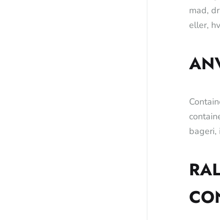
mad, dri
eller, 
AN
Contain
contain
bageri, 
RAL
CO