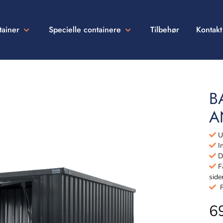
tainer
Specielle containere
Tilbehør
Kontakt
B
A
Ud
In
Dø
Få
side
Fu
6