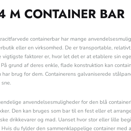
4 M CONTAINER BAR
racitfarvede containerbar har mange anvendelsesmulighe
rbutik eller en virksomhed. De er transportable, rela
e vigtigste faktorer er, hvor let det er at etablere sin 
 På grund af deres enkle, flade konstruktion kan conta
u har brug for dem. Containerens galvaniserede stålpane
 sne.
uendelige anvendelsesmuligheder for den blå containerb
kker. Den kan bruges som bar til en fest eller et arran
iske drikkevarer og mad. Uanset hvor stor eller lille be
. Hvis du fylder den sammenklappelige container med alt