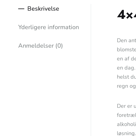
Beskrivelse
4×
Yderligere information
Den ant
Anmeldelser (0)
blomste
en af d
en dag.
helst d
regn og
Der er 
foretræ
alkohol
løsning