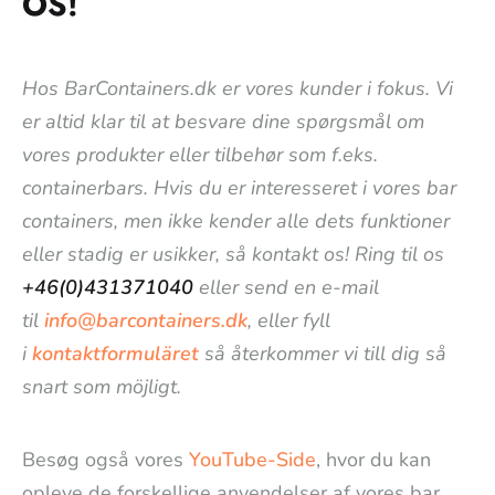
OS!
Hos BarContainers.dk er vores kunder i fokus. Vi
er altid klar til at besvare dine spørgsmål om
vores produkter eller tilbehør som f.eks.
containerbars. Hvis du er interesseret i vores bar
containers, men ikke kender alle dets funktioner
eller stadig er usikker, så kontakt os! Ring til os
+46(0)431371040
eller send en e-mail
til
info@barcontainers.dk
, eller fyll
i
kontaktformuläret
så återkommer vi till dig så
snart som möjligt.
Besøg også vores
YouTube-Side
, hvor du kan
opleve de forskellige anvendelser af vores bar