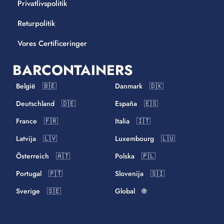
Privatlivspolitik
Returpolitik
Vores Certificeringer
BARCONTAINERS
België 🇧🇪
Danmark 🇩🇰
Deutschland 🇩🇪
España 🇪🇸
France 🇫🇷
Italia 🇮🇹
Latvija 🇱🇻
Luxembourg 🇱🇺
Österreich 🇦🇹
Polska 🇵🇱
Portugal 🇵🇹
Slovenija 🇸🇮
Sverige 🇸🇪
Global 🌐