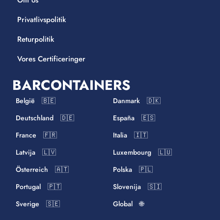
Om os
Privatlivspolitik
Returpolitik
Vores Certificeringer
BARCONTAINERS
België 🇧🇪
Danmark 🇩🇰
Deutschland 🇩🇪
España 🇪🇸
France 🇫🇷
Italia 🇮🇹
Latvija 🇱🇻
Luxembourg 🇱🇺
Österreich 🇦🇹
Polska 🇵🇱
Portugal 🇵🇹
Slovenija 🇸🇮
Sverige 🇸🇪
Global 🌐