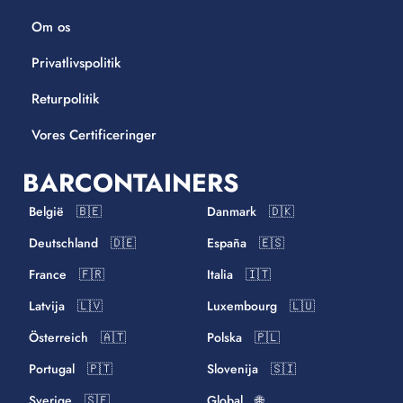
Om os
Privatlivspolitik
Returpolitik
Vores Certificeringer
BARCONTAINERS
België 🇧🇪
Danmark 🇩🇰
Deutschland 🇩🇪
España 🇪🇸
France 🇫🇷
Italia 🇮🇹
Latvija 🇱🇻
Luxembourg 🇱🇺
Österreich 🇦🇹
Polska 🇵🇱
Portugal 🇵🇹
Slovenija 🇸🇮
Sverige 🇸🇪
Global 🌐