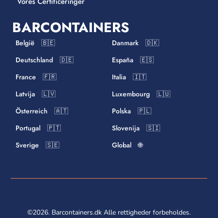
Vores Certificeringer
BARCONTAINERS
België 🇧🇪
Danmark 🇩🇰
Deutschland 🇩🇪
España 🇪🇸
France 🇫🇷
Italia 🇮🇹
Latvija 🇱🇻
Luxembourg 🇱🇺
Österreich 🇦🇹
Polska 🇵🇱
Portugal 🇵🇹
Slovenija 🇸🇮
Sverige 🇸🇪
Global 🌐
©2026. Barcontainers.dk Alle rettigheder forbeholdes.