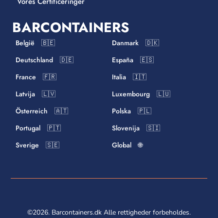
Vores Certificeringer
BARCONTAINERS
België 🇧🇪
Danmark 🇩🇰
Deutschland 🇩🇪
España 🇪🇸
France 🇫🇷
Italia 🇮🇹
Latvija 🇱🇻
Luxembourg 🇱🇺
Österreich 🇦🇹
Polska 🇵🇱
Portugal 🇵🇹
Slovenija 🇸🇮
Sverige 🇸🇪
Global 🌐
©2026. Barcontainers.dk Alle rettigheder forbeholdes.