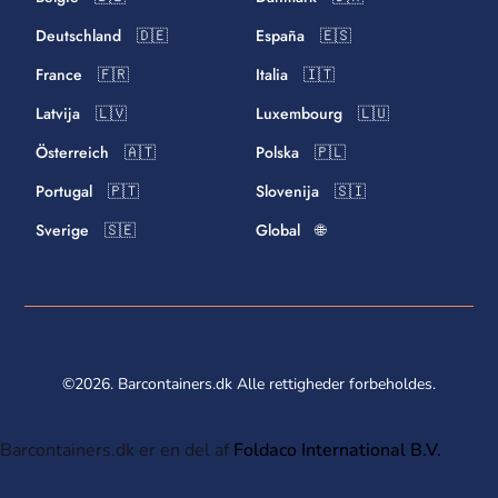
Deutschland 🇩🇪
España 🇪🇸
France 🇫🇷
Italia 🇮🇹
Latvija 🇱🇻
Luxembourg 🇱🇺
Österreich 🇦🇹
Polska 🇵🇱
Portugal 🇵🇹
Slovenija 🇸🇮
Sverige 🇸🇪
Global 🌐
©2026. Barcontainers.dk Alle rettigheder forbeholdes.
Barcontainers.dk er en del af
Foldaco International B.V.