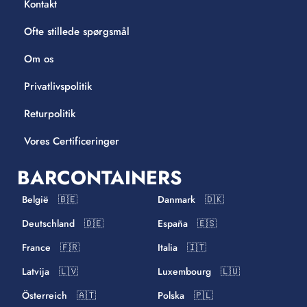
Kontakt
Ofte stillede spørgsmål
Om os
Privatlivspolitik
Returpolitik
Vores Certificeringer
BARCONTAINERS
België 🇧🇪
Danmark 🇩🇰
Deutschland 🇩🇪
España 🇪🇸
France 🇫🇷
Italia 🇮🇹
Latvija 🇱🇻
Luxembourg 🇱🇺
Österreich 🇦🇹
Polska 🇵🇱